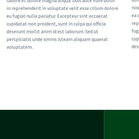
labore et dolore magna aliqua. Duis aute irure dolor
nos
in reprehenderit in voluptate velit esse cillum dolore
ea 
eu fugiat nulla pariatur. Excepteur sint occaecat
rep
cupidatat non proident, sunt in culpa qui officia
fug
deserunt mollit anim id est laborum. Sed ut
cup
perspiciatis unde omnis isteam aliquam quaerat
des
voluptatem.