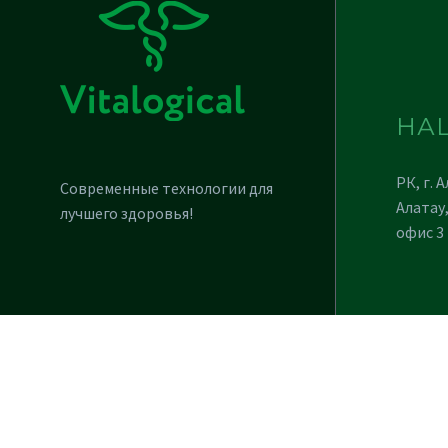
НА
РК, г. 
Современные технологии для
Алатау,
лучшего здоровья!
офис 3