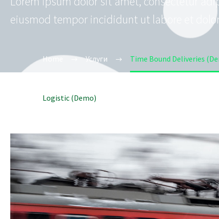
Lorem ipsum dolor sit amet, consectetur adipi
eiusmod tempor incididunt ut labore et dolo
Home
Услуги
Time Bound Deliveries (D
Logistic (Demo)