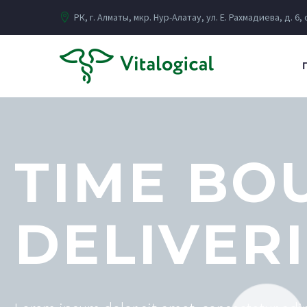
РК, г. Алматы, мкр. Нур-Алатау, ул. Е. Рахмадиева, д. 6,
TIME BO
DELIVER