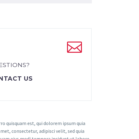
ESTIONS?
NTACT US
ro quisquam est, qui dolorem ipsum quia
amet, consectetur, adipisci velit, sed quia
am eius modi tempora incidunt ut labore