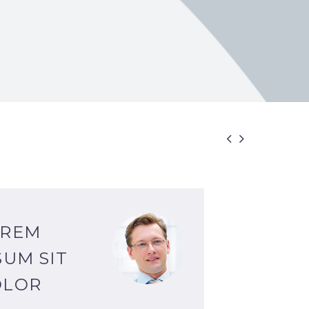


OREM
SUM SIT
OLOR