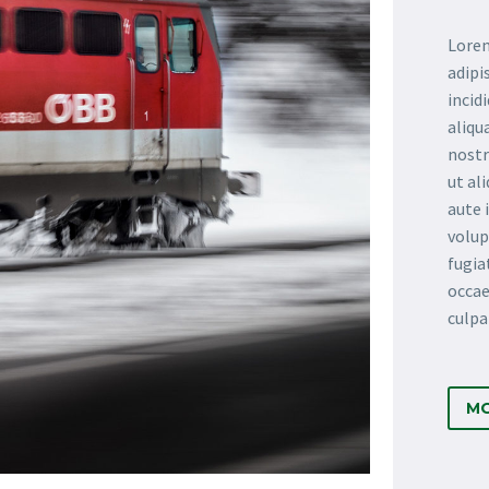
Lorem
adipi
incid
aliqu
nostr
ut al
aute 
volup
fugia
occae
culpa
MO