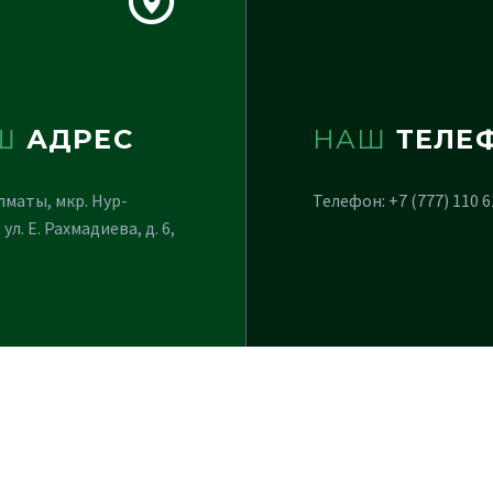
Ш
АДРЕС
НАШ
ТЕЛЕ
Алматы, мкр. Нур-
Телефон: +7 (777) 110 6
 ул. Е. Рахмадиева, д. 6,