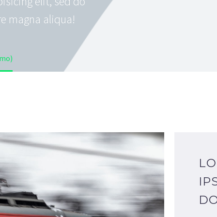
sicing elit, sed do
re magna aliqua!
emo)
L
IP
D