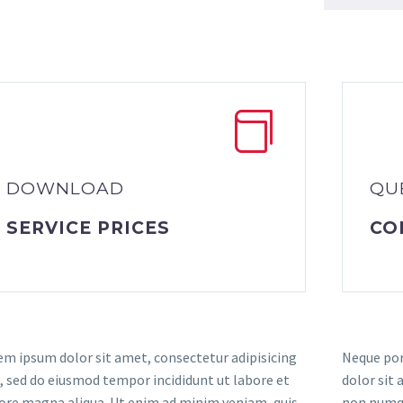
DOWNLOAD
QU
SERVICE PRICES
CO
em ipsum dolor sit amet, consectetur adipisicing
Neque por
t, sed do eiusmod tempor incididunt ut labore et
dolor sit 
ore magna aliqua. Ut enim ad minim veniam, quis
non numqu