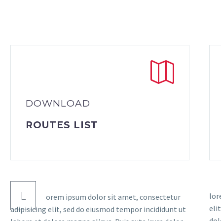
DOWNLOAD
ROUTES LIST
L
lor
orem ipsum dolor sit amet, consectetur
eli
adipisicing elit, sed do eiusmod tempor incididunt ut
dol