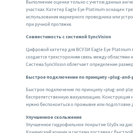
Выполнение оценки только с учетом данных анги
участках. Катетер Eagle Eye Platinum оснащен 
использования маркерного проводника или устрой
при ручной протяжке.
Совместимость с системой SyncVision
Цифровой катетер для ВСУЗИ Eagle Eye Platinum 
создается трехсторонняя связь между областями
Система SyncVision облегчает определение разме
Быстрое подключение по принципу «plug-and-
Быстрое подключение по принципу «plug-and-play
беспрепятственную визуализацию. Конструкция не
нужно беспокоиться о промывке или подготовке 
Улучшенное скольжение
Улучшенное гидрофильное покрытие GlyDx на дис
Конический кончик и система доставки c быстро