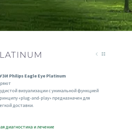
PLATINUM
И Philips Eagle Eye Platinum
еряют
судистой визуализации с уникальной функцией
ринципу «plug-and-play» предназначен для
егкой доставки.
я диагностика и лечение