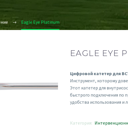
ение
Eagle Eye Platinum
EAGLE EYE 
Цифровой катетер для ВСУЗ
Инструмент, которому дов
Этот катетер для внутрисо
быстрого подключения по п
удобства использования и л
Категория:
Интервенционна