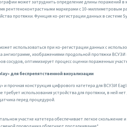
ографии может затруднить определение длины поражений в ме
тремя рентгеноконтрастными маркерами с 10-миллиметровым 
ства протяжки. Функция ко-регистрации данных в системе Sy
может использоваться при ко-регистрации данных с использо
 на ангиограмме, изображениями продольной протяжки ВСУЗ
ров сосудов, оптимизирует процесс оценки пораженных участ
play» для беспрепятственной визуализации
» и прочная конструкция цифрового катетера для ВСУЗИ Eagl
 требует использования устройства для протяжки, в ней нет
датчика перед процедурой.
тальном участке катетера обеспечивает легкое скольжение и
й сменой проводника облегчают проталкивание*.