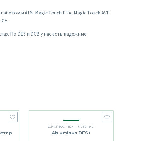
абетом и AIM. Magic Touch PTA, Magic Touch AVF
 CE.
ах. По DES и DCB у нас есть надежные
ДИАГНОСТИКА И ЛЕЧЕНИЕ
тетер
Abluminus DES+