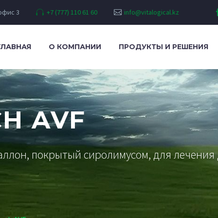
 офис 3
+7 (777) 110 61 60
info@vitalogical.kz
ГЛАВНАЯ
О КОМПАНИИ
ПРОДУКТЫ И РЕШЕНИЯ
H AVF
баллон, покрытый сиролимусом, для лечен