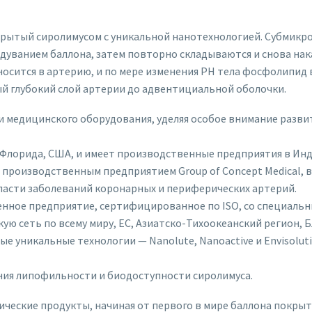
крытый сиролимусом с уникальной нанотехнологией. Субмикр
адуванием баллона, затем повторно складываются и снова на
осится в артерию, и по мере изменения PH тела фосфолипи
мый глубокий слой артерии до адвентициальной оболочки.
 медицинского оборудования, уделяя особое внимание развит
е, Флорида, США, и имеет производственные предприятия в Ин
ым производственным предприятием Group of Concept Medical, в
бласти заболеваний коронарных и периферических артерий.
венное предприятие, сертифицированное по ISO, со специал
ую сеть по всему миру, ЕС, Азиатско-Тихоокеанский регион, 
е уникальные технологии — Nanolute, Nanoactive и Envisolut
ия липофильности и биодоступности сиролимуса.
ические продукты, начиная от первого в мире баллона покрыт