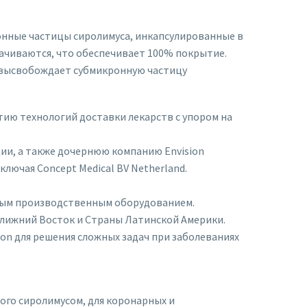
онные частицы сиролимуса, инкапсулированные в
качиваются, что обеспечивает 100% покрытие.
д высвобождает субмикронную частицу
ию технологий доставки лекарств с упором на
дии, а также дочернюю компанию Envision
ключая Concept Medical BV Netherland.
ьным производственным оборудованием.
Ближний Восток и Страны Латинской Америки.
ion для решения сложных задач при заболеваниях
ого сиролимусом, для коронарных и