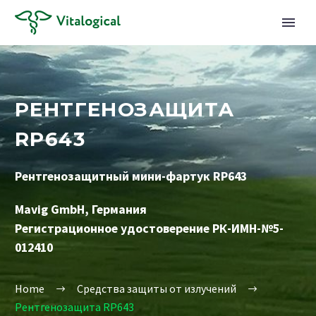
РЕНТГЕНОЗАЩИТА
RP643
Рентгенозащитный мини-фартук RP643
Mavig GmbH, Германия
Регистрационное удостоверение РК-ИМН-№5-
012410
Home
Средства защиты от излучений
Рентгенозащита RP643