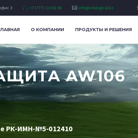
 офис 3
+7 (777) 110 61 60
info@vitalogical.kz
ГЛАВНАЯ
О КОМПАНИИ
ПРОДУКТЫ И РЕШЕНИЯ
АЩИТА AW106
ие РК-ИМН-№5-012410