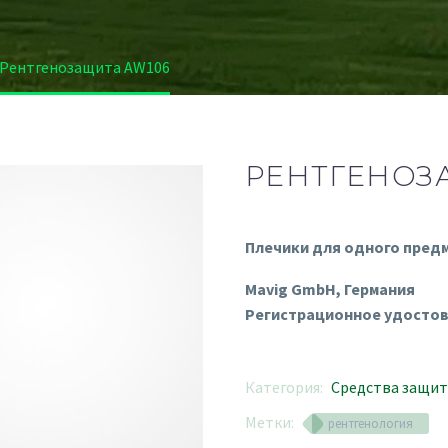
Рентгенозащита AW106
РЕНТГЕНОЗ
Плечики для одного пред
Mavig GmbH, Германия
Регистрационное удостов
Категория:
Средства защит
Метки:
рентгенология