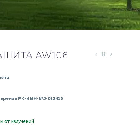
АЩИТА AW106
мета
ерение РК-ИМН-№5-012410
ы от излучений