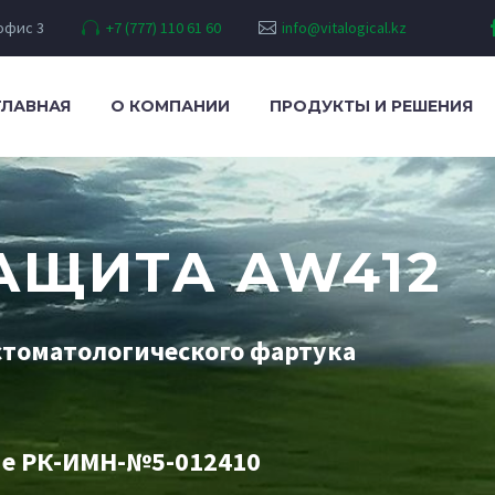
 офис 3
+7 (777) 110 61 60
info@vitalogical.kz
ГЛАВНАЯ
О КОМПАНИИ
ПРОДУКТЫ И РЕШЕНИЯ
АЩИТА AW412
стоматологического фартука
ие РК-ИМН-№5-012410