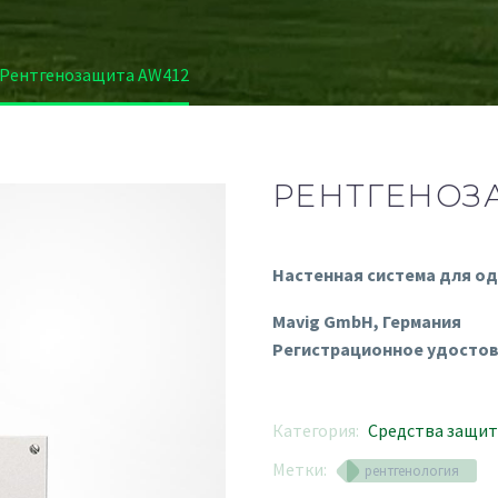
Рентгенозащита AW412
РЕНТГЕНОЗ
Настенная система для о
Mavig GmbH, Германия
Регистрационное удостов
Категория:
Средства защит
Метки:
рентгенология