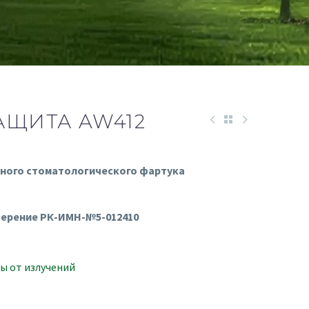
АЩИТА AW412
дного стоматологического фартука
ерение РК-ИМН-№5-012410
ы от излучений